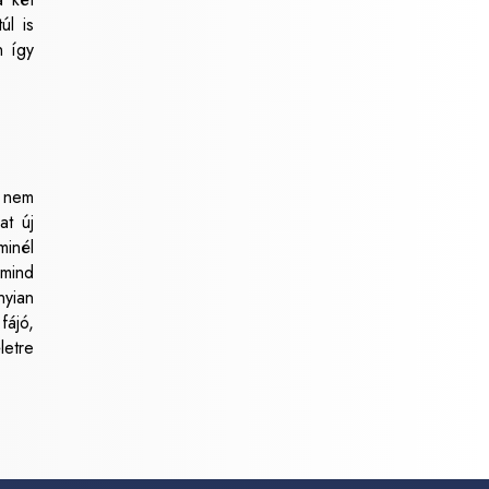
úl is
n így
l nem
at új
minél
 mind
nyian
fájó,
letre