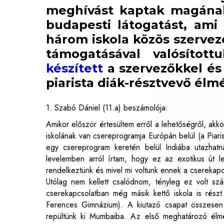
meghívást kaptak magának,
budapesti látogatást, ami 
három iskola közös szervez
támogatásával valósíto
készített
a szervezőkkel és 
piarista diák-résztvevő él
1. Szabó Dániel (11.a) beszámolója:
Amikor először értesültem erről a lehetőségről, akk
iskolának van csereprogramja Európán belül (a Piar
egy csereprogram keretén belül Indiába utazhatna
levelemben arról írtam, hogy ez az exotikus út le
rendelkeztünk és mivel mi voltunk ennek a cserekapcs
Utólag nem kellett csalódnom, tényleg ez volt s
cserekapcsolatban még másik kettő iskola is részt
Ferences Gimnázium). A kiutazó csapat összesen 
repültünk ki Mumbaiba. Az első meghatározó élmén