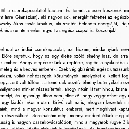
ttől a cserekapcsolattól kaptam. És természetesen köszönök m
nt Imre Gimnázium), aki nagyon sok energiát fektettet az egész
vszky Ákos tanár úrnak is, aki szintén beleadta energiáját, idej
 és szerintem velem együtt az egész csapat is. Köszönjük!
 elindul az indiai cserekapcsolat, azt hiszem, mindannyiunk ne
Előre sejtettük, hogy ez egy életre szóló élmény lesz, de arr
l az ember. Ahogy megérkeztünk a reptérre, rögtön a nyakunkba z
a meleg és a kedves emberek. Ezek végigkísérték egész utazásunk
lazni, voltak nehézségek, körülmények, amelyeket el kellett fog
egyszerű volt túllépni, a temérdek pozitív élmény beárnyékolja ez
lyenben minket részesítettek, ahogy ritkán láthat hindu, krisna
ntélyt, és ugyanúgy itthon nem jellemző, hogy végignézhet egy i
n egy kiadós lakoma után. Kirívó volt az is, ahogyan kezeltek mi
iaiak, mind a magyar konzulátus emberei, mert meghívást kapt
sban részesültünk. Sorolhatnám még, mennyi mindent éltünk még á
rsaság is nagyon összekovácsolódott, mind a magyarok (ugye 3 i
diai diákok között alakultak ki barátságok, és természetesen 