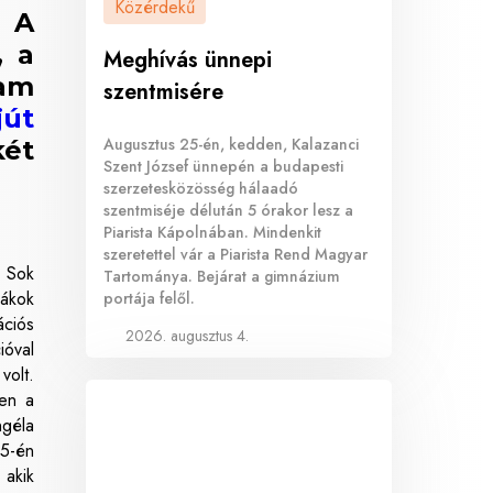
Közérdekű
. A
, a
Meghívás ünnepi
ram
szentmisére
jút
Augusztus 25-én, kedden, Kalazanci
két
Szent József ünnepén a budapesti
szerzetesközösség hálaadó
szentmiséje délután 5 órakor lesz a
Piarista Kápolnában. Mindenkit
szeretettel vár a Piarista Rend Magyar
. Sok
Tartománya. Bejárat a gimnázium
iákok
portája felől.
ációs
2026. augusztus 4.
ióval
volt.
ben a
ngéla
25-én
 akik