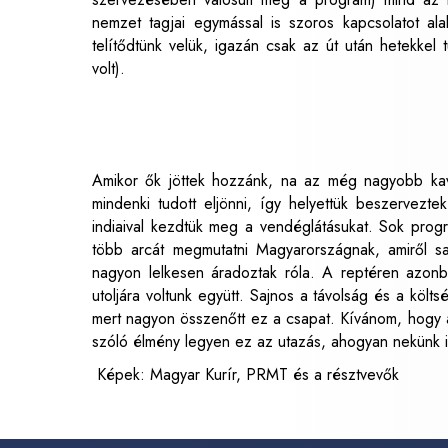
nemzet tagjai egymással is szoros kapcsolatot alak
telítődtünk velük, igazán csak az út után hetekkel
volt).
Amikor ők jöttek hozzánk, na az még nagyobb kava
mindenki tudott eljönni, így helyettük beszervezt
indiaival kezdtük meg a vendéglátásukat. Sok progr
több arcát megmutatni Magyarországnak, amiről s
nagyon lelkesen áradoztak róla. A reptéren azonb
utoljára voltunk együtt. Sajnos a távolság és a költs
mert nagyon összenőtt ez a csapat. Kívánom, hogy 
szóló élmény legyen ez az utazás, ahogyan nekünk is
Képek: Magyar Kurír, PRMT és a résztvevők