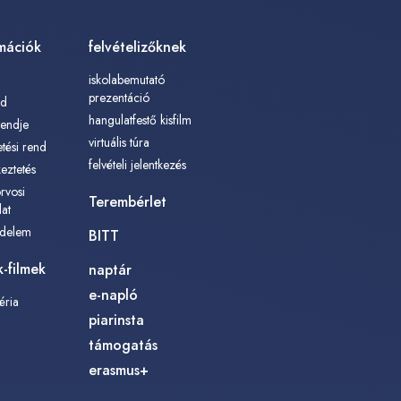
mációk
felvételizőknek
iskolabemutató
prezentáció
nd
hangulatfestő kisfilm
rendje
virtuális túra
tési rend
felvételi jelentkezés
keztetés
rvosi
Terembérlet
lat
édelem
BITT
-filmek
naptár
e-napló
éria
piarinsta
támogatás
erasmus+