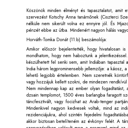
Köszönök minden élményt és tapasztalatot, amit e
szervezést Kotschy Anna tanárnőnek (Ciszterci Sze
nélküle nem sikerült volna ez ennyire jól. És Mjazo
pénzét ebbe az útba. Mindenért nagyon hálás vagyok
Horváth-Tomka Donát (11.b) beszámolója:
Amikor először bejelentették, hogy hivatalosan is
mondhatom, hogy nem haboztunk a jelentkezéssel. 
készülhetett fel senki sem, amit Indiában tapaszta
India három legprominensebb jellemzője: a káosz, 
lehető legjobb értelemben. Nem szeretnék köntörfa
vagy hozzájuk kellett szokni, de mindezen rendkívül 
Nem mindennap kap az ember olyan fogadtatást, ami
dzsain templomot, 1500 éves barlangba faragott sze
táncfesztivált, vagy focizhat az Arab-tenger partjá
Mindenkivel nagyon kedvesek voltak, mind az ind
rezidenciájukra, ahol szintén fejedelmi fogadtatá
akkor biztosan betelíteném az évkönyv felét. A tá
szervezésében valósult meg a program) mind az in