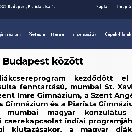
052 Budapest, Piarista utca 1.
Naptár
E-napló
 gimnázium
pietas et litterae
információk
képek-filmek
 Budapest között
diákcsereprogram kezdődött el
uita fenntartású, mumbai St. Xav
 Szent Imre Gimnázium, a Szent Ang
és Gimnázium és a Piarista Gimnáz
A mumbai magyar konzulátus 
ő cserekapcsolat indiai programjá
i kiutazásakor, a magyar diák