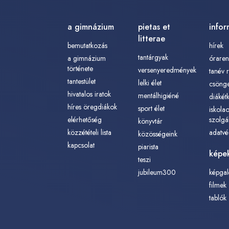
a gimnázium
pietas et
infor
litterae
bemutatkozás
hírek
tantárgyak
a gimnázium
órare
története
versenyeredmények
tanév 
tantestület
lelki élet
csönge
hivatalos iratok
mentálhigiéné
diákét
híres öregdiákok
sport élet
iskolao
elérhetőség
szolgá
könyvtár
közzétételi lista
adatv
közösségeink
kapcsolat
piarista
képek
teszi
jubileum300
képgal
filmek
tablók