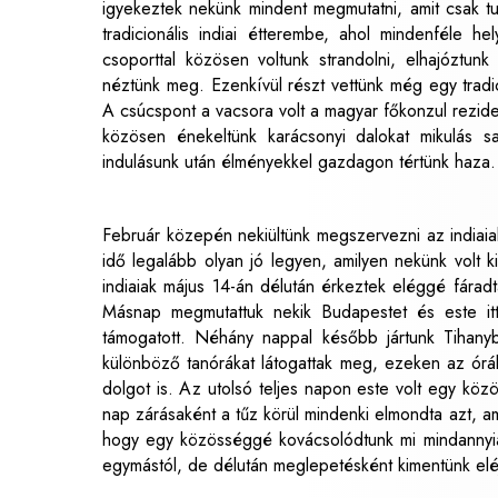
igyekeztek nekünk mindent megmutatni, amit csak tu
tradicionális indiai étterembe, ahol mindenféle h
csoporttal közösen voltunk strandolni, elhajóztun
néztünk meg. Ezenkívül részt vettünk még egy tradic
A csúcspont a vacsora volt a magyar főkonzul rezid
közösen énekeltünk karácsonyi dalokat mikulás sa
indulásunk után élményekkel gazdagon tértünk haza.
Február közepén nekiültünk megszervezni az indiaiak i
idő legalább olyan jó legyen, amilyen nekünk volt 
indiaiak május 14-án délután érkeztek eléggé fáradt
Másnap megmutattuk nekik Budapestet és este it
támogatott. Néhány nappal később jártunk Tihanyb
különböző tanórákat látogattak meg, ezeken az órá
dolgot is. Az utolsó teljes napon este volt egy közö
nap zárásaként a tűz körül mindenki elmondta azt, am
hogy egy közösséggé kovácsolódtunk mi mindannyia
egymástól, de délután meglepetésként kimentünk eléj