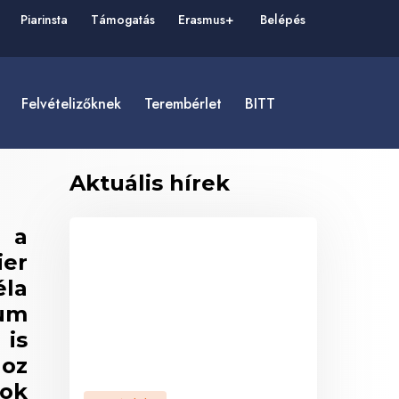
Piarinsta
Támogatás
Erasmus+
Belépés
felvételizőknek
Terembérlet
BITT
Aktuális hírek
 a
ier
éla
ium
is
hoz
ok