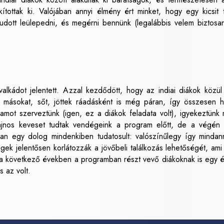
ítottak ki. Valójában annyi élmény ért minket, hogy egy kicsit t
 tudott leülepedni, és megérni bennünk (legalábbis velem biztosa
lkádot jelentett. Azzal kezdődött, hogy az indiai diákok közü
ek másokat, sőt, jöttek ráadásként is még páran, így összesen h
amot szerveztünk (igen, ez a diákok feladata volt), igyekeztünk 
ajnos keveset tudtak vendégeink a program előtt, de a végén
an egy dolog mindenkiben tudatosult: valószínűlegy így mindan
égek jelentősen korlátozzák a jövőbeli találkozás lehetőségét, ami 
a következő években a programban részt vevő diákoknak is egy é
 az volt.