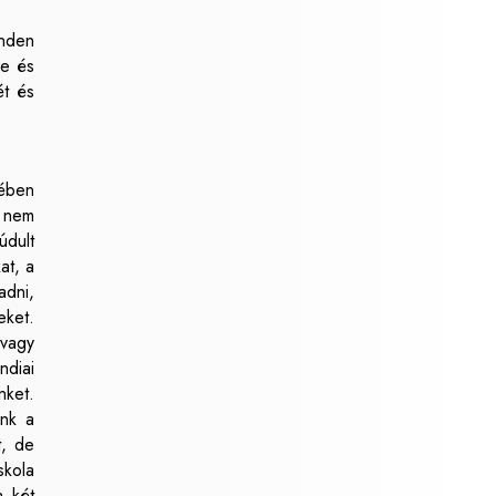
inden
be és
ét és
vében
a nem
údult
at, a
adni,
eket.
 vagy
ndiai
nket.
unk a
t, de
skola
a két