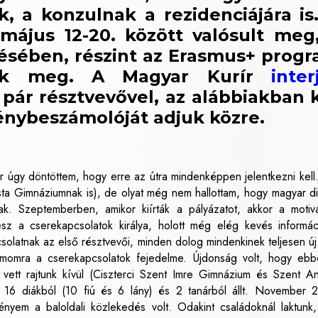
 a konzulnak a rezidenciájára is
május 12-20. között valósult meg
ésében, részint az Erasmus+ prog
ttuk meg. A Magyar Kurír
inter
pár résztvevővel, az alábbiakban 
ménybeszámolóját adjuk közre.
or úgy döntöttem, hogy erre az útra mindenképpen jelentkezni kell
ista Gimnáziumnak is), de olyat még nem hallottam, hogy magyar d
k. Szeptemberben, amikor kiírták a pályázatot, akkor a motiv
sz a cserekapcsolatok királya, holott még elég kevés informác
olatnak az első résztvevői, minden dolog mindenkinek teljesen új 
zámomra a cserekapcsolatok fejedelme. Újdonság volt, hogy eb
 vett rajtunk kívül (Ciszterci Szent Imre Gimnázium és Szent A
16 diákból (10 fiú és 6 lány) és 2 tanárból állt. November 
yem a baloldali közlekedés volt. Odakint családoknál laktunk,