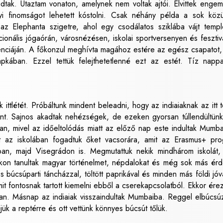
dtak. Utaztam vonaton, amelynek nem voltak ajtói. Elvittek enge
elyi finomságot lehetett kóstolni. Csak néhány példa a sok köz
k az Elephanta szigetre, ahol egy csodálatos sziklába vájt temp
ionális jógaórán, városnézésen, iskolai sportversenyen és fesztiv
enciáján. A főkonzul meghívta magához estére az egész csapatot,
pkában. Ezzel tettük felejthetetlenné ezt az estét. Tíz napp
ttlétét. Próbáltunk mindent beleadni, hogy az indiaiaknak az itt tö
kint. Sajnos akadtak nehézségek, de ezeken gyorsan túllendültün
an, mivel az időeltolódás miatt az előző nap este indultak Mumba
t az iskolában fogadtuk őket vacsorára, amit az Erasmus+ pr
an, majd Visegrádon is. Megmutattuk nekik mindhárom iskolát,
kon tanultak magyar történelmet, népdalokat és még sok más ér
s búcsúparti táncházzal, töltött paprikával és minden más földi jóv
it fontosnak tartott kiemelni ebből a cserekapcsolatból. Ekkor ére
n. Másnap az indiaiak visszaindultak Mumbaiba. Reggel elbúcsú
ük a reptérre és ott vettünk könnyes búcsút tőlük.