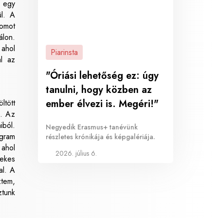
m egy
ül. A
lomot
álon.
 ahol
Piarinsta
al az
"Óriási lehetőség ez: úgy
tanulni, hogy közben az
ember élvezi is. Megéri!"
ltött
k. Az
iból.
Negyedik Erasmus+ tanévünk
ogram
részletes krónikája és képgalériája.
 ahol
2026. július 6.
dekes
al. A
ztem,
ztunk