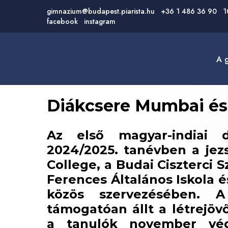
gimnazium@budapest.piarista.hu
+36 1 486 36 90
1
facebook
instagram
a
Diákcsere Mumbai és
Az első magyar-indiai 
2024/2025. tanévben a jezs
College, a Budai Ciszterci
Ferences Általános Iskola 
közös szervezésében. 
támogatóan állt a létrejöv
a tanulók november vég