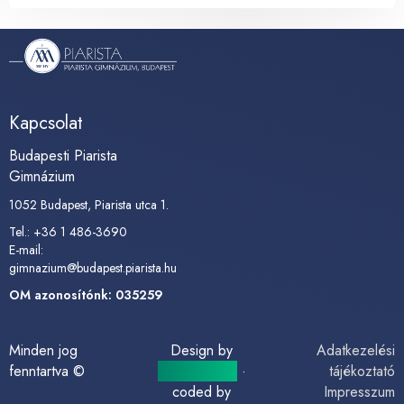
Kapcsolat
Budapesti Piarista
Gimnázium
1052 Budapest, Piarista utca 1.
Tel.: +36 1 486-3690
E-mail:
gimnazium@budapest.piarista.hu
OM azonosítónk: 035259
Minden jog
Design by
Adatkezelési
fenntartva ©
alphapro.hu
·
tájékoztató
coded by
Impresszum