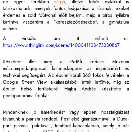
de egyes terekben
sárga
, illetve fehér nyilakkal is
találkozhatunk, amelyek fontos leágazásai a túrának, ezeket
érdemes a zöld főútvonal előtt bejárni, majd a piros nyilakra
kattintva visszatérni a "kereszteződésekbe", a gimnázium
auláiba.
A virtuális túra itt érhető el:
https://www.thinglink.com/scene/1400041108473380867
Köszönet illeti meg a Petőfi Irodalmi Múzeum
múzeumpedagógusait, különösképpen az inspirációért és
technikai segítségért. Az épület körüli 360 fokos felvételek a
Google Street View alkalmazásból lettek letöltve, míg az
épület belső területeiről Hajba András készítette a
gömbpanoráma fotókat.
Mindenkinek jó ismerkedést vagy éppen nosztalgiázást
kívánunk a piarista renddel, Pest első gimnáziumával, a Duna-
parti piarista "palotával", tömbbel kapcsolatban, amely jó pár