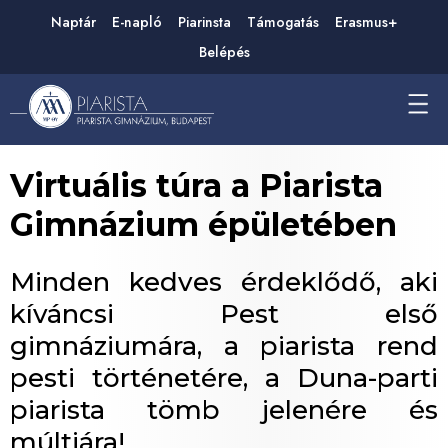
Naptár
E-napló
Piarinsta
Támogatás
Erasmus+
Belépés
Virtuális túra a Piarista
Gimnázium épületében
Minden kedves érdeklődő, aki
kíváncsi Pest első
gimnáziumára, a piarista rend
pesti történetére, a Duna-parti
piarista tömb jelenére és
múltjára!