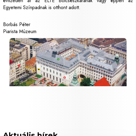
évtizeden át az ELTE Bölcsészkarának vagy éppen az
Egyetemi Színpadnak is otthont adott.
Borbás Péter
Piarista Múzeum
Aktuális hírek