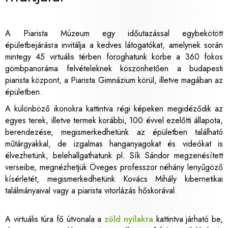
A Piarista Múzeum egy időutazással egybekötött
épületbejárásra invitálja a kedves látogatókat, amelynek során
mintegy 45 virtuális térben foroghatunk körbe a 360 fokos
gömbpanoráma felvételeknek köszönhetően a budapesti
piarista központ, a Piarista Gimnázium körül, illetve magában az
épületben.
A különböző ikonokra kattintva régi képeken megidéződik az
egyes terek, illetve termek korábbi, 100 évvel ezelőtti állapota,
berendezése, megismerkedhetünk az épületben található
műtárgyakkal, de izgalmas hanganyagokat és videókat is
élvezhetünk, belehallgathatunk pl. Sík Sándor megzenésített
verseibe, megnézhetjük Öveges professzor néhány lenyűgöző
kísérletét, megismerkedhetünk Kovács Mihály kibernetikai
találmányaival vagy a piarista vitorlázás hőskorával.
A virtuális túra fő útvonala a
zöld nyilakra
kattintva járható be,