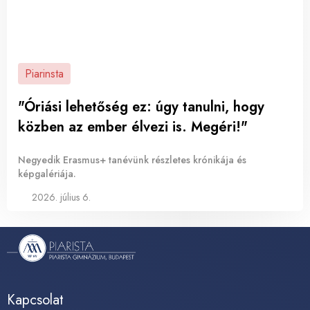
Piarinsta
"Óriási lehetőség ez: úgy tanulni, hogy
közben az ember élvezi is. Megéri!"
Negyedik Erasmus+ tanévünk részletes krónikája és
képgalériája.
2026. július 6.
Kapcsolat