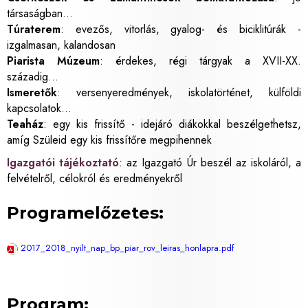
társaságban...
Túraterem
: evezős, vitorlás, gyalog- és biciklitúrák -
izgalmasan, kalandosan
Piarista Múzeum
: érdekes, régi tárgyak a XVII-XX.
századig...
Ismeretők
: versenyeredmények, iskolatörténet, külföldi
kapcsolatok...
Teaház
: egy kis frissítő - idejáró diákokkal beszélgethetsz,
amíg Szüleid egy kis frissítőre megpihennek
Igazgatói tájékoztató
: az Igazgató Úr beszél az iskoláról, a
felvételről, célokról és eredményekről
Programelőzetes:
2017_2018_nyilt_nap_bp_piar_rov_leiras_honlapra.pdf
Program: