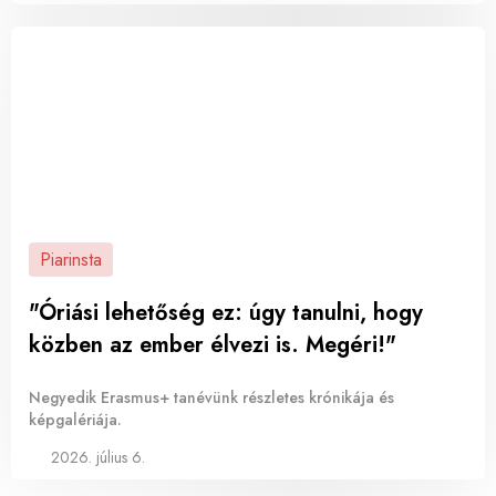
Piarinsta
"Óriási lehetőség ez: úgy tanulni, hogy
közben az ember élvezi is. Megéri!"
Negyedik Erasmus+ tanévünk részletes krónikája és
képgalériája.
2026. július 6.