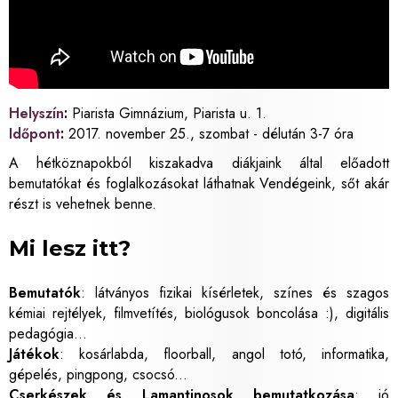
Helyszín
:
Piarista Gimnázium, Piarista u. 1.
Időpont
:
2017. november 25., szombat - délután 3-7 óra
A hétköznapokból kiszakadva diákjaink által előadott
bemutatókat és foglalkozásokat láthatnak Vendégeink, sőt akár
részt is vehetnek benne.
Mi lesz itt?
Bemutatók
: látványos fizikai kísérletek, színes és szagos
kémiai rejtélyek, filmvetítés, biológusok boncolása :), digitális
pedagógia...
Játékok
: kosárlabda, floorball, angol totó, informatika,
gépelés, pingpong, csocsó...
Cserkészek és Lamantinosok bemutatkozása
: jó