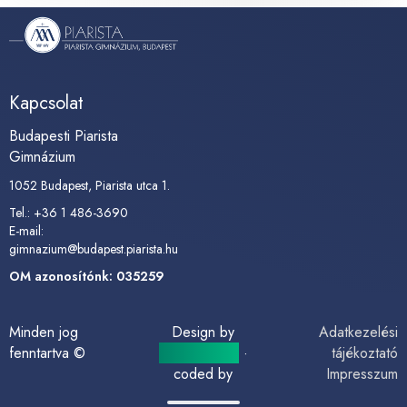
Kapcsolat
Budapesti Piarista
Gimnázium
1052 Budapest, Piarista utca 1.
Tel.: +36 1 486-3690
E-mail:
gimnazium@budapest.piarista.hu
OM azonosítónk: 035259
Minden jog
Design by
Adatkezelési
fenntartva ©
alphapro.hu
·
tájékoztató
coded by
Impresszum